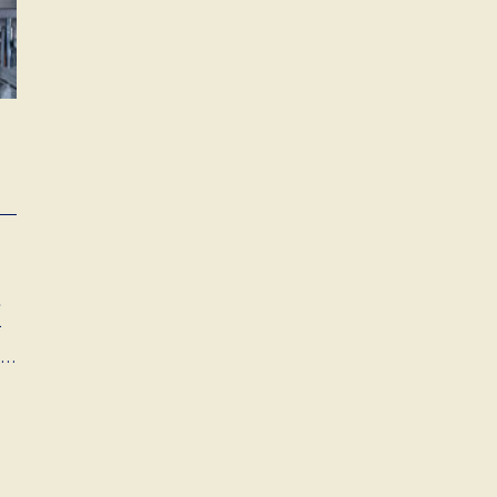
こ
て
統
目