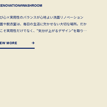
RENOVATION
#WASHROOM
び心×実用性のバランスが心地よい洗面リノベーション
面や脱衣室は、毎日の生活に欠かせない大切な場所。だか
こそ実用性だけでなく、”気分が上がるデザイン”を取り入
ることで、朝の身支度や来客時も […]
IEW MORE