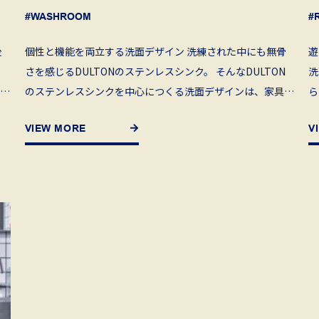
#WASHROOM
#
後
個性と機能を両立する洗面デザイン 洗練された中にも無骨
遊
、
さを感じるDULTONのステンレスシンク。 そんなDULTON
洗
のステンレスシンクを中心につくる洗面デザインは、家具を
ら
を
選ぶように洗面台を選ぶという発想から。 水回りであ […]
れ
VIEW MORE
V