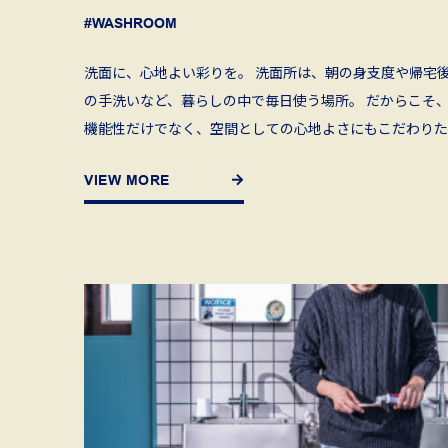
#WASHROOM
洗面に、心地よい彩りを。 洗面所は、朝の身支度や帰宅
の手洗いなど、暮らしの中で毎日使う場所。 だからこそ
機能性だけでなく、空間としての心地よさにもこだわりた
い。 今回ご紹介するのは、DULTONのステンレスシンク
VIEW MORE
採 […]