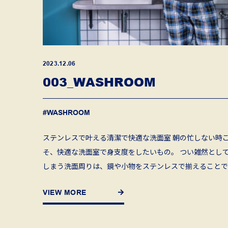
2023.12.06
003_WASHROOM
#WASHROOM
ステンレスで叶える清潔で快適な洗面室 朝の忙しない時
そ、快適な洗面室で身支度をしたいもの。 つい雑然とし
しまう洗面周りは、鏡や小物をステンレスで揃えることで
一感を生み、清潔感溢れる快適な洗面室に。 鮮やかさが
VIEW MORE
を惹 […]